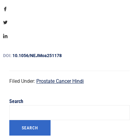
DOI:
10.1056/NEJMoa251178
Filed Under:
Prostate Cancer Hindi
Search
SEARCH