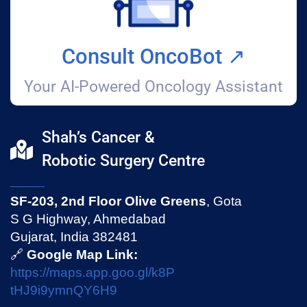
Consult OncoBot ↗️
Your AI-Powered Oncology Assistant
Shah’s Cancer &
Robotic Surgery Centre
SF-203, 2nd Floor Olive Greens
, Gota
S G Highway, Ahmedabad
Gujarat, India 382481
🔗
Google Map Link:
https://maps.app.goo.gl/k8P
tHJ9i9ymnQY6H9