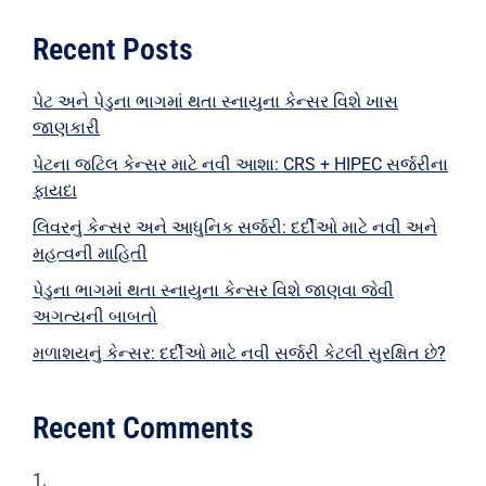
Recent Posts
પેટ અને પેડુના ભાગમાં થતા સ્નાયુના કેન્સર વિશે ખાસ
જાણકારી
પેટના જટિલ કેન્સર માટે નવી આશા: CRS + HIPEC સર્જરીના
ફાયદા
લિવરનું કેન્સર અને આધુનિક સર્જરી: દર્દીઓ માટે નવી અને
મહત્વની માહિતી
પેડુના ભાગમાં થતા સ્નાયુના કેન્સર વિશે જાણવા જેવી
અગત્યની બાબતો
મળાશયનું કેન્સર: દર્દીઓ માટે નવી સર્જરી કેટલી સુરક્ષિત છે?
Recent Comments