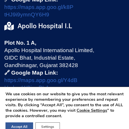
https://maps.app.goo.gl/k8P
tHJ9i9ymnQY6H9
Apollo Hospital I.L
Plot No. 1 A,
Apollo Hospital International Limited,
GIDC Bhat, Industrial Estate,
Gandhinagar, Gujarat 382428
🔗 Google Map Link:
https://maps.app.goo.gl/Y4dB
HmhmtW9jswPLA
We use cookies on our website to give you the most relevant
experience by remembering your preferences and repeat
visits. By clicking “Accept All”, you consent to the use of ALL
Privacy Policy
|
Terms & Conditions
|
Disclaimer
the cookies. However, you may visit
Cookie Settings
" to
provide a controlled consent.
Accept All
Settings