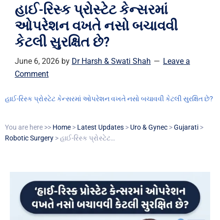
હાઈ-રિસ્ક પ્રોસ્ટેટ કેન્સરમાં
ઓપરેશન વખતે નસો બચાવવી
કેટલી સુરક્ષિત છે?
June 6, 2026
by
Dr Harsh & Swati Shah
Leave a
Comment
હાઈ-રિસ્ક પ્રોસ્ટેટ કેન્સરમાં ઓપરેશન વખતે નસો બચાવવી કેટલી સુરક્ષિત છે?
You are here >>
Home
>
Latest Updates
>
Uro & Gynec
>
Gujarati
>
Robotic Surgery
> હાઈ-રિસ્ક પ્રોસ્ટેટ…