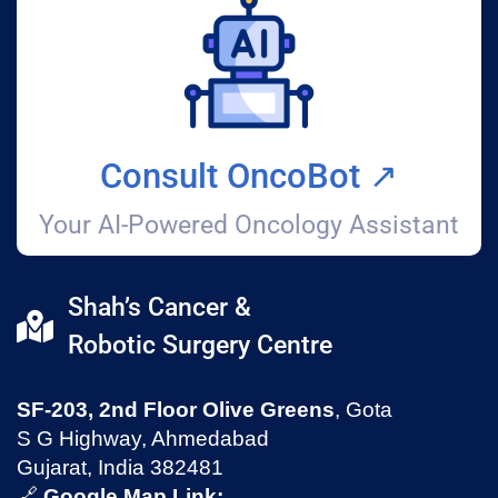
Consult OncoBot ↗️
Your AI-Powered Oncology Assistant
Shah’s Cancer &
Robotic Surgery Centre
SF-203, 2nd Floor Olive Greens
, Gota
S G Highway, Ahmedabad
Gujarat, India 382481
🔗
Google Map Link: