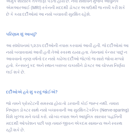
અમુક શારીરિક તકલીફો પડતી હોય છે. નવા સંશોધન મુજબ આધુનિક
એમઆરઆઈ (MRI) સ્કેનની મદદથી ડોક્ટર અગાઉથી જ નક્કી કરી શકે
છે કે કયા દર્દીઓમાં આ નસો બચાવવી સુરક્ષિત રહેશે.
પરિણામ શું આવ્યું?
આ સંશોધનમાં ૧,૨૩૫ દર્દીઓની તપાસ કરવામાં આવી હતી. જે દર્દીઓમાં આ
નસો બચાવવામાં આવી હતી તેઓ સ્વસ્થ રહ્યા હતા. તેમનામાં કેન્સર પાછું ન
આવવાનો ત્રણ વર્ષનો દર નસો કાઢેલા દર્દીઓ જેટલો જ સારો જોવા મળ્યો
હતો. કેન્સરનું કદ અને સ્થાન બરાબર ચકાસીને ડોક્ટર આ ચોક્કસ નિર્ણય
લઈ શકે છે.
દર્દીઓએ હવે શું કરવું જોઈએ?
જો તમને પ્રોસ્ટેટની સમસ્યા હોય તો ડરવાની કોઈ જરૂર નથી. તમારા
નિષ્ણાત ડોક્ટર સાથે નસો બચાવવાની આ સુરક્ષિત ટેકનિક (Nerve-sparing)
વિશે ખુલ્લા મને ચર્ચા કરો. યોગ્ય તપાસ અને આધુનિક સારવાર પદ્ધતિની
મદદથી ઓપરેશન પછી પણ તમારું જીવન એકદમ સામાન્ય અને સ્વસ્થ
રહી શકે છે.