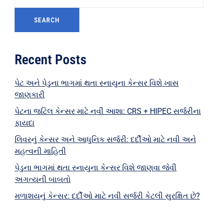
SEARCH
Recent Posts
પેટ અને પેડુના ભાગમાં થતા સ્નાયુના કેન્સર વિશે ખાસ
જાણકારી
પેટના જટિલ કેન્સર માટે નવી આશા: CRS + HIPEC સર્જરીના
ફાયદા
લિવરનું કેન્સર અને આધુનિક સર્જરી: દર્દીઓ માટે નવી અને
મહત્વની માહિતી
પેડુના ભાગમાં થતા સ્નાયુના કેન્સર વિશે જાણવા જેવી
અગત્યની બાબતો
મળાશયનું કેન્સર: દર્દીઓ માટે નવી સર્જરી કેટલી સુરક્ષિત છે?