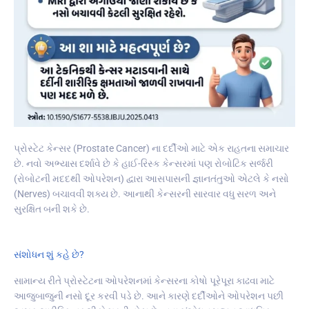
પ્રોસ્ટેટ કેન્સર (Prostate Cancer) ના દર્દીઓ માટે એક રાહતના સમાચાર
છે. નવો અભ્યાસ દર્શાવે છે કે હાઈ-રિસ્ક કેન્સરમાં પણ રોબોટિક સર્જરી
(રોબોટની મદદથી ઓપરેશન) દ્વારા આસપાસની જ્ઞાનતંતુઓ એટલે કે નસો
(Nerves) બચાવવી શક્ય છે. આનાથી કેન્સરની સારવાર વધુ સરળ અને
સુરક્ષિત બની શકે છે.
સંશોધન શું કહે છે?
સામાન્ય રીતે પ્રોસ્ટેટના ઓપરેશનમાં કેન્સરના કોષો પૂરેપૂરા કાઢવા માટે
આજુબાજુની નસો દૂર કરવી પડે છે. આને કારણે દર્દીઓને ઓપરેશન પછી