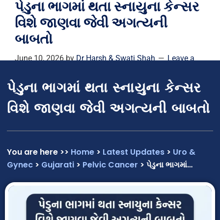
પેડુના ભાગમાં થતા સ્નાયુના કેન્સર
વિશે જાણવા જેવી અગત્યની
બાબતો
June 10, 2026
by
Dr Harsh & Swati Shah
Leave a
Comment
પેડુના ભાગમાં થતા સ્નાયુના કેન્સર
વિશે જાણવા જેવી અગત્યની બાબતો
You are here >>
Home
>
Latest Updates
>
Uro &
Gynec
>
Gujarati
>
Pelvic Cancer
> પેડુના ભાગમાં…