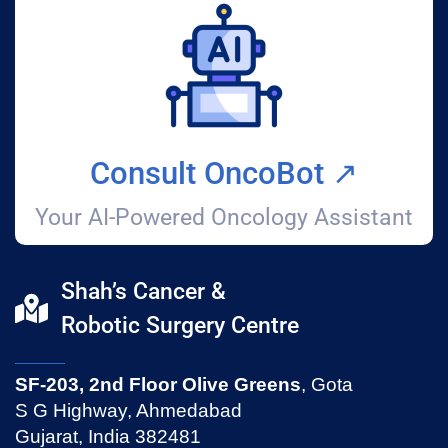
Consult OncoBot ↗️
Your AI-Powered Oncology Assistant
Shah’s Cancer &
Robotic Surgery Centre
SF-203, 2nd Floor Olive Greens
, Gota
S G Highway, Ahmedabad
Gujarat, India 382481