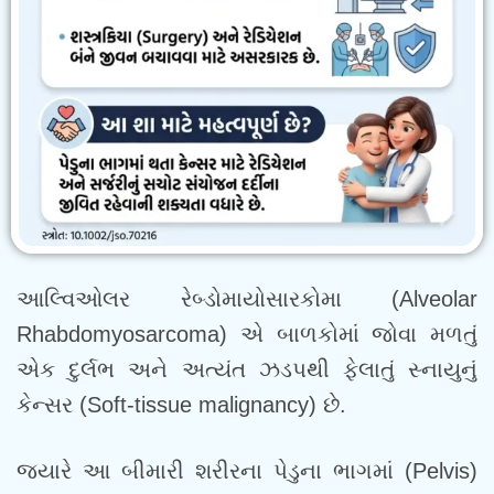
આલ્વિઓલર રેબ્ડોમાયોસારકોમા (Alveolar
Rhabdomyosarcoma) એ બાળકોમાં જોવા મળતું
એક દુર્લભ અને અત્યંત ઝડપથી ફેલાતું સ્નાયુનું
કેન્સર (Soft-tissue malignancy) છે.
જ્યારે આ બીમારી શરીરના પેડુના ભાગમાં (Pelvis)