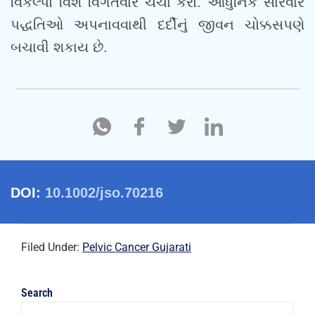
વિકલ્પો વિશે વિગતવાર ચર્ચા કરો. આધુનિક સારવાર
પદ્ધતિઓ અપનાવવાથી દર્દીનું જીવન ચોક્કસપણે
બચાવી શકાય છે.
DOI:
10.1002/jso.70216
Filed Under:
Pelvic Cancer Gujarati
Search