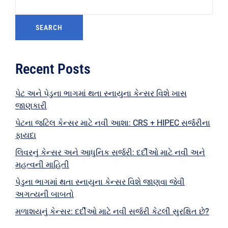
SEARCH
Recent Posts
પેટ અને પેડુના ભાગમાં થતા સ્નાયુના કેન્સર વિશે ખાસ
જાણકારી
પેટના જટિલ કેન્સર માટે નવી આશા: CRS + HIPEC સર્જરીના
ફાયદા
લિવરનું કેન્સર અને આધુનિક સર્જરી: દર્દીઓ માટે નવી અને
મહત્વની માહિતી
પેડુના ભાગમાં થતા સ્નાયુના કેન્સર વિશે જાણવા જેવી
અગત્યની બાબતો
મળાશયનું કેન્સર: દર્દીઓ માટે નવી સર્જરી કેટલી સુરક્ષિત છે?