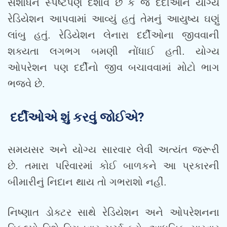
સંશોધન સ્પષ્ટપણે દર્શાવે છે કે જે દર્દીઓને યોગ્ય
રેડિયેશન આપવામાં આવ્યું હતું તેમનું આયુષ્ય ઘણું
લાંબુ હતું. રેડિયેશન લેનારા દર્દીઓના જીવવાની
શક્યતા લગભગ બમણી નોંધાઈ હતી. યોગ્ય
ઓપરેશન પણ દર્દીનો જીવ બચાવવામાં મોટો ભાગ
ભજવે છે.
દર્દીઓએ શું કરવું જોઈએ?
સમયસર અને યોગ્ય સારવાર લેવી અત્યંત જરૂરી
છે. તમારા પરિવારમાં કોઈ બાળકને આ પ્રકારની
બીમારીનું નિદાન થાય તો ગભરાશો નહીં.
નિષ્ણાત ડોક્ટર સાથે રેડિયેશન અને ઓપરેશનના