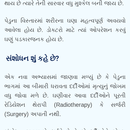
થાય છે ત્યારે તેની સારવાર વધુ મુશ્કેલ બની જાય છે.
પેડુના વિસ્તારમાં શરીરના ઘણા મહત્વપૂર્ણ અવયવો
આવેલા હોય છે. ડોક્ટરો માટે ત્યાં ઓપરેશન કરવું
ઘણું પડકારજનક હોય છે.
સંશોધન શું કહે છે?
એક નવા અભ્યાસમાં જાણવા મળ્યું છે કે પેડુના
ભાગમાં આ બીમારી ધરાવતા દર્દીઓમાં મૃત્યુનું જોખમ
વધુ જોવા મળે છે. ઘણીવાર આવા દર્દીઓને પૂરતી
રેડિયેશન થેરાપી (Radiotherapy) કે સર્જરી
(Surgery) અપાતી નથી.