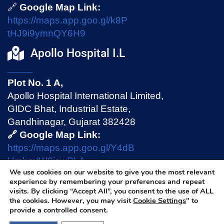
🔗
Google Map Link:
https://maps.app.goo.gl/k8P
tHJ9i9ymnQY6H9
Apollo Hospital I.L
Plot No. 1 A,
Apollo Hospital International Limited,
GIDC Bhat, Industrial Estate,
Gandhinagar, Gujarat 382428
🔗 Google Map Link:
https://maps.app.goo.gl/Y4dB
HmhmtW9jswPLA
We use cookies on our website to give you the most relevant
experience by remembering your preferences and repeat
visits. By clicking “Accept All”, you consent to the use of ALL
Privacy Policy
|
Terms & Conditions
|
Disclaimer
the cookies. However, you may visit
Cookie Settings
" to
provide a controlled consent.