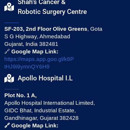
Shah’s Cancer &
Robotic Surgery Centre
SF-203, 2nd Floor Olive Greens
, Gota
S G Highway, Ahmedabad
Gujarat, India 382481
🔗
Google Map Link:
https://maps.app.goo.gl/k8P
tHJ9i9ymnQY6H9
Apollo Hospital I.L
Plot No. 1 A,
Apollo Hospital International Limited,
GIDC Bhat, Industrial Estate,
Gandhinagar, Gujarat 382428
🔗 Google Map Link: