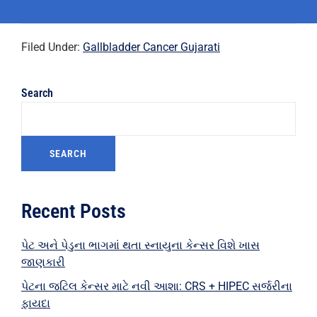
Filed Under:
Gallbladder Cancer Gujarati
Search
SEARCH
Recent Posts
પેટ અને પેડુના ભાગમાં થતા સ્નાયુના કેન્સર વિશે ખાસ
જાણકારી
પેટના જટિલ કેન્સર માટે નવી આશા: CRS + HIPEC સર્જરીના
ફાયદા