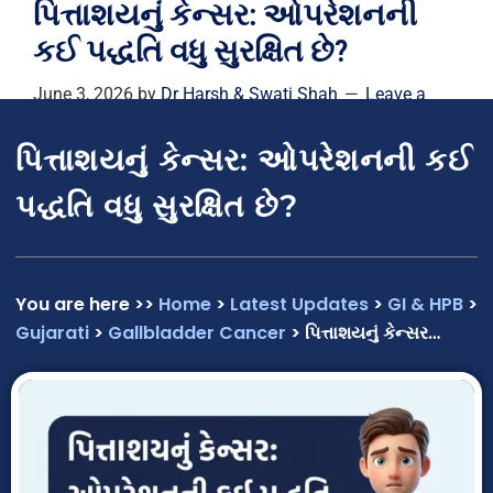
પિત્તાશયનું કેન્સર: ઓપરેશનની
કઈ પદ્ધતિ વધુ સુરક્ષિત છે?
June 3, 2026
by
Dr Harsh & Swati Shah
Leave a
Comment
પિત્તાશયનું કેન્સર: ઓપરેશનની કઈ
પદ્ધતિ વધુ સુરક્ષિત છે?
You are here >>
Home
>
Latest Updates
>
GI & HPB
>
Gujarati
>
Gallbladder Cancer
> પિત્તાશયનું કેન્સર…