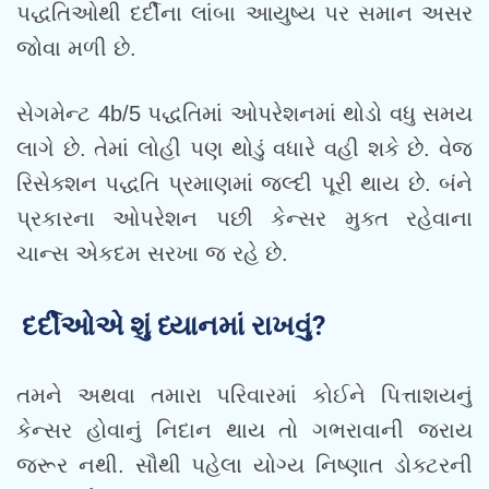
પદ્ધતિઓથી દર્દીના લાંબા આયુષ્ય પર સમાન અસર
જોવા મળી છે.
સેગમેન્ટ 4b/5 પદ્ધતિમાં ઓપરેશનમાં થોડો વધુ સમય
લાગે છે. તેમાં લોહી પણ થોડું વધારે વહી શકે છે. વેજ
રિસેક્શન પદ્ધતિ પ્રમાણમાં જલ્દી પૂરી થાય છે. બંને
પ્રકારના ઓપરેશન પછી કેન્સર મુક્ત રહેવાના
ચાન્સ એકદમ સરખા જ રહે છે.
દર્દીઓએ શું ધ્યાનમાં રાખવું?
તમને અથવા તમારા પરિવારમાં કોઈને પિત્તાશયનું
કેન્સર હોવાનું નિદાન થાય તો ગભરાવાની જરાય
જરૂર નથી. સૌથી પહેલા યોગ્ય નિષ્ણાત ડોક્ટરની