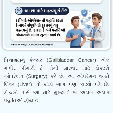
પિત્તાશયનું કેન્સર (Gallbladder Cancer) એક
ગંભીર બીમારી છે. તેની સારવાર માટે ડોક્ટરો
ઓપરેશન (Surgery) કરે છે. આ ઓપરેશન વખતે
લિવર (Liver) નો થોડો ભાગ પણ કાઢવો પડે છે.
ડોક્ટરો પાસે આ માટે મુખ્યત્વે બે અલગ અલગ
પદ્ધતિઓ હોય છે.