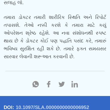
સલાહ લો.
તમારા ડોક્ટર તમારી શારીરિક સ્થિતિ અને રિપોર્ટ
તપાસશે. તેઓ નક્કી કરશે કે તમારા માટે કયું
ઓપરેશન શ્રેષ્ઠ રહેશે. આ નવા સંશોધનથી સ્પષ્ટ
થાય છે કે ડોક્ટર કોઈ પણ પદ્ધતિ પસંદ કરે, તમારું
ભવિષ્ય સુરક્ષિત રહી શકે છે. તમારે ફક્ત સમયસર
સારવાર લેવાની શરૂઆત કરવાની છે.
DOI:
10.1097/SLA.0000000000006952