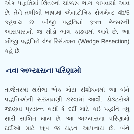
એક પદ્ધતિમાં લિવરનો ચોક્કસ ભાગ કાપવામાં આવે
છે. તેને તબીબી ભાષામાં એનાટોમિક સેગમેન્ટ 4b/5
કહેવાય છે. બીજી પદ્ધતિમાં ફક્ત કેન્સરની
આસપાસનો જ થોડો ભાગ કાઢવામાં આવે છે. આ
બીજી પદ્ધતિને વેજ રિસેક્શન (Wedge Resection)
કહે છે.
નવા અભ્યાસના પરિણામો
તાજેતરમાં થયેલા એક મોટા સંશોધનમાં આ બંને
પદ્ધતિઓની સરખામણી કરવામાં આવી. ડોક્ટરોએ
જાણવા પ્રયત્ન કર્યો કે દર્દી માટે કઈ પદ્ધતિ વધુ
સારી સાબિત થાય છે. આ અભ્યાસના પરિણામો
દર્દીઓ માટે ખૂબ જ રાહત આપનારા છે. બંને