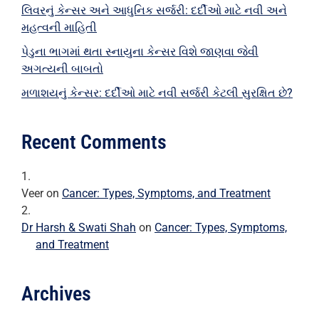
લિવરનું કેન્સર અને આધુનિક સર્જરી: દર્દીઓ માટે નવી અને
મહત્વની માહિતી
પેડુના ભાગમાં થતા સ્નાયુના કેન્સર વિશે જાણવા જેવી
અગત્યની બાબતો
મળાશયનું કેન્સર: દર્દીઓ માટે નવી સર્જરી કેટલી સુરક્ષિત છે?
Recent Comments
Veer
on
Cancer: Types, Symptoms, and Treatment
Dr Harsh & Swati Shah
on
Cancer: Types, Symptoms,
and Treatment
Archives