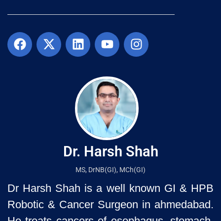
Dr. Harsh Shah
MS, DrNB(GI), MCh(GI)
Dr Harsh Shah is a well known GI & HPB
Robotic & Cancer Surgeon in ahmedabad.
He treats cancers of esophagus, stomach,