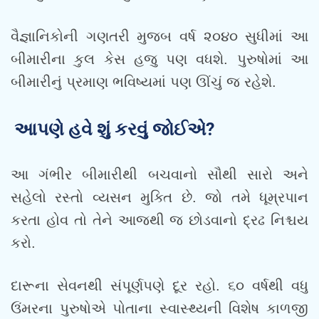
વૈજ્ઞાનિકોની ગણતરી મુજબ વર્ષ ૨૦૪૦ સુધીમાં આ
બીમારીના કુલ કેસ હજુ પણ વધશે. પુરુષોમાં આ
બીમારીનું પ્રમાણ ભવિષ્યમાં પણ ઊંચું જ રહેશે.
આપણે હવે શું કરવું જોઈએ?
આ ગંભીર બીમારીથી બચવાનો સૌથી સારો અને
સહેલો રસ્તો વ્યસન મુક્તિ છે. જો તમે ધૂમ્રપાન
કરતા હોવ તો તેને આજથી જ છોડવાનો દ્રઢ નિશ્ચય
કરો.
દારૂના સેવનથી સંપૂર્ણપણે દૂર રહો. ૬૦ વર્ષથી વધુ
ઉંમરના પુરુષોએ પોતાના સ્વાસ્થ્યની વિશેષ કાળજી