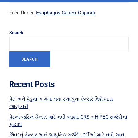
Filed Under:
Esophagus Cancer Gujarati
Search
SEARCH
Recent Posts
પેટ અને પેડુના ભાગમાં થતા સ્નાયુના કેન્સર વિશે ખાસ
જાણકારી
પેટના જટિલ કેન્સર માટે નવી આશા: CRS + HIPEC સર્જરીના
ફાયદા
લિવરનું કેન્સર અને આધુનિક સર્જરી: દર્દીઓ માટે નવી અને