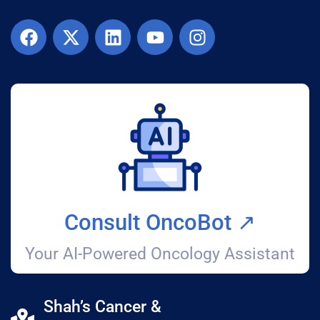
Consult OncoBot ↗️
Your AI-Powered Oncology Assistant
Shah’s Cancer &