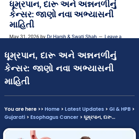
ધૂમ્રપાન, દારૂ અને અન્નનળીનું
કેન્સર: જાણો નવા અભ્યાસની
માહિતી
May 31, 2026
by
Dr Harsh & Swati Shah
Leave a
Comment
ધૂમ્રપાન, દારૂ અને અન્નનળીનું
કેન્સર: જાણો નવા અભ્યાસની
માહિતી
You are here >>
Home
>
Latest Updates
>
GI & HPB
>
Gujarati
>
Esophagus Cancer
> ધૂમ્રપાન, દારૂ…