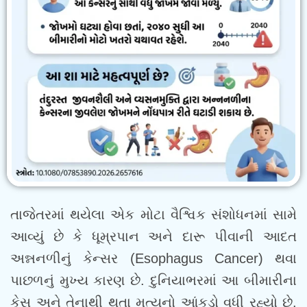
તાજેતરમાં થયેલા એક મોટા વૈશ્વિક સંશોધનમાં સામે
આવ્યું છે કે ધૂમ્રપાન અને દારૂ પીવાની આદત
અન્નનળીનું કેન્સર (Esophagus Cancer) થવા
પાછળનું મુખ્ય કારણ છે. દુનિયાભરમાં આ બીમારીના
કેસ અને તેનાથી થતા મૃત્યુનો આંકડો વધી રહ્યો છે.