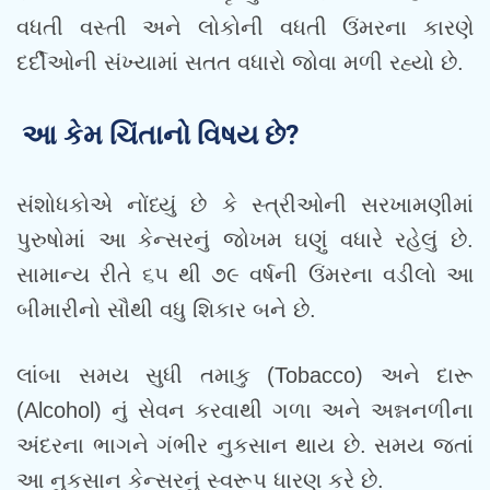
વધતી વસ્તી અને લોકોની વધતી ઉંમરના કારણે
દર્દીઓની સંખ્યામાં સતત વધારો જોવા મળી રહ્યો છે.
આ કેમ ચિંતાનો વિષય છે?
સંશોધકોએ નોંધ્યું છે કે સ્ત્રીઓની સરખામણીમાં
પુરુષોમાં આ કેન્સરનું જોખમ ઘણું વધારે રહેલું છે.
સામાન્ય રીતે ૬૫ થી ૭૯ વર્ષની ઉંમરના વડીલો આ
બીમારીનો સૌથી વધુ શિકાર બને છે.
લાંબા સમય સુધી તમાકુ (Tobacco) અને દારૂ
(Alcohol) નું સેવન કરવાથી ગળા અને અન્નનળીના
અંદરના ભાગને ગંભીર નુકસાન થાય છે. સમય જતાં
આ નુકસાન કેન્સરનું સ્વરૂપ ધારણ કરે છે.