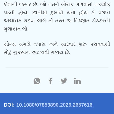
લેવાની જરૂર છે. જો તમને ખોરાક ગળવામાં તકલીફ
પડતી હોય, છાતીમાં દુખાવો થતો હોય કે વજન
અચાનક ઘટવા લાગે તો તરત જ નિષ્ણાત ડોક્ટરની
મુલાકાત લો.
યોગ્ય સમયે તપાસ અને સારવાર શરૂ કરાવવાથી
મોટું નુકસાન અટકાવી શકાય છે.
DOI:
10.1080/07853890.2026.2657616